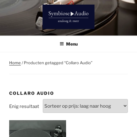
Ga
naar
de
inhoud
SYMBIOSE AUDIO
Analoog & meer
Menu
Home
/ Producten getagged “Collaro Audio”
COLLARO AUDIO
Enig resultaat