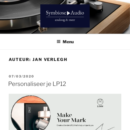
Ga
naar
de
inhoud
SYMBIOSE AUDIO
Analoog & meer
Menu
AUTEUR:
JAN VERLEGH
GEPLAATST
07/03/2020
OP
Personaliseer je LP12