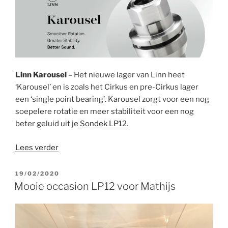
Linn Karousel
– Het nieuwe lager van Linn heet
‘Karousel’ en is zoals het Cirkus en pre-Cirkus lager
een ‘single point bearing’. Karousel zorgt voor een nog
soepelere rotatie en meer stabiliteit voor een nog
beter geluid uit je
Sondek LP12
.
“Linn
Lees verder
Karousel
–
GEPLAATST
19/02/2020
OP
het
Mooie occasion LP12 voor Mathijs
nieuwe
LP12
lager”