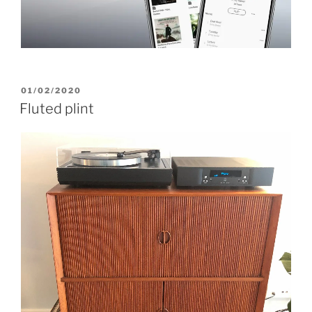
GEPLAATST
01/02/2020
OP
Fluted plint