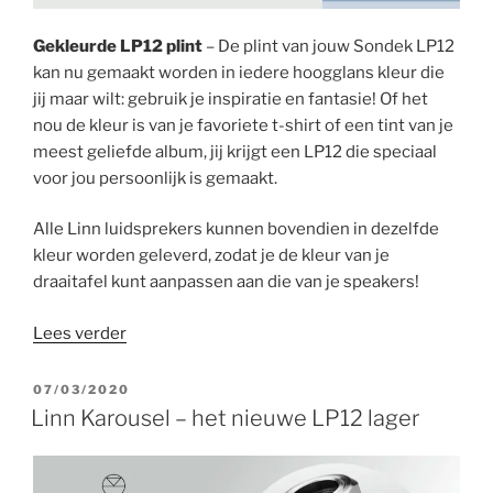
Gekleurde LP12 plint
– De plint van jouw Sondek LP12
kan nu gemaakt worden in iedere hoogglans kleur die
jij maar wilt: gebruik je inspiratie en fantasie! Of het
nou de kleur is van je favoriete t-shirt of een tint van je
meest geliefde album, jij krijgt een LP12 die speciaal
voor jou persoonlijk is gemaakt.
Alle Linn luidsprekers kunnen bovendien in dezelfde
kleur worden geleverd, zodat je de kleur van je
draaitafel kunt aanpassen aan die van je speakers!
“Nieuw
Lees verder
–
Gekleurde
GEPLAATST
07/03/2020
OP
LP12
Linn Karousel – het nieuwe LP12 lager
plint”