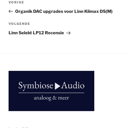
Vorig
VORIGE
navigatie
bericht
Organik DAC upgrades voor Linn Klimax DS(M)
Volgend
VOLGENDE
bericht
Linn Selekt LP12 Recensie